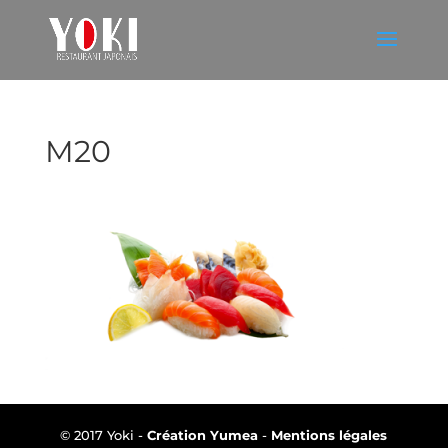
M20
© 2017 Yoki -
Création Yumea
-
Mentions légales