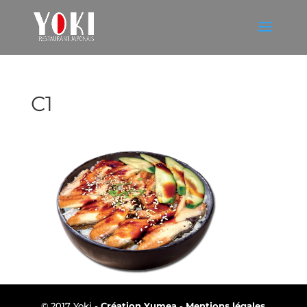
C1
© 2017 Yoki -
Création Yumea
-
Mentions légales