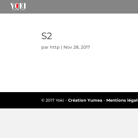
S2
par
http
|
Nov 28, 2017
© 2017 Yoki -
Création Yumea
-
Mentions légal