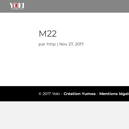
M22
par
http
|
Nov 27, 2017
© 2017 Yoki -
Création Yumea
-
Mentions légal