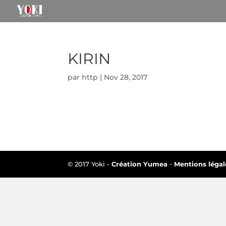
KIRIN
par
http
|
Nov 28, 2017
© 2017 Yoki -
Création Yumea
-
Mentions légal