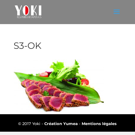
S3-OK
© 2017 Yoki -
Création Yumea
-
Mentions légales