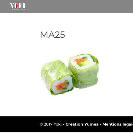
MA25
© 2017 Yoki -
Création Yumea
-
Mentions légal